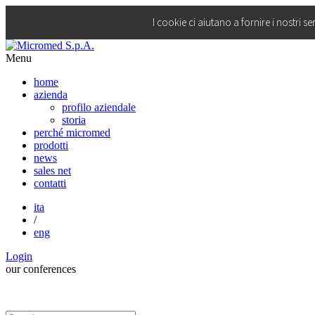
I cookie ci aiutano a fornire i nostri se
Menu
home
azienda
profilo aziendale
storia
perché micromed
prodotti
news
sales net
contatti
ita
/
eng
Login
our
conferences