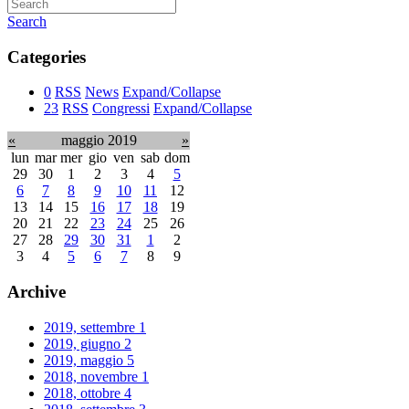
Search
Categories
0
RSS
News
Expand/Collapse
23
RSS
Congressi
Expand/Collapse
«
maggio 2019
»
lun
mar
mer
gio
ven
sab
dom
29
30
1
2
3
4
5
6
7
8
9
10
11
12
13
14
15
16
17
18
19
20
21
22
23
24
25
26
27
28
29
30
31
1
2
3
4
5
6
7
8
9
Archive
2019, settembre
1
2019, giugno
2
2019, maggio
5
2018, novembre
1
2018, ottobre
4