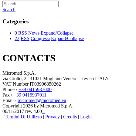
Search
Categories
0
RSS
News
Expand/Collapse
23
RSS
Congressi
Expand/Collapse
CONTACTS
Micromed S.p.A.
via Giotto, 2 | 31021 Mogliano Veneto | Treviso ITALY
VAT Number IT03906850262
Phone ›
+39 0415937000
Fax ›
+39 0415937011
Email ›
micromed@micromed.eu
Copyright 2026 by Micromed S.p.A.
|
06/11/2017 rev. 4.00
123movies
|
Termini Di Utilizzo
|
Privacy
|
Credits
|
Login