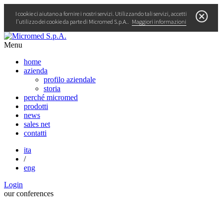
I cookie ci aiutano a fornire i nostri servizi. Utilizzando tali servizi, accetti
l’utilizzo dei cookie da parte di Micromed S.p.A..
Maggiori informazioni
Menu
home
azienda
profilo aziendale
storia
perché micromed
prodotti
news
sales net
contatti
ita
/
eng
Login
our
conferences