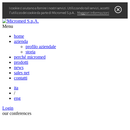
I cookie ci aiutano a fornire i nostri servizi. Utilizzando tali servizi, accetti
l’utilizzo dei cookie da parte di Micromed S.p.A..
Maggiori informazioni
Menu
home
azienda
profilo aziendale
storia
perché micromed
prodotti
news
sales net
contatti
ita
/
eng
Login
our
conferences