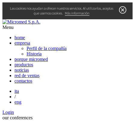
Las cookies nos ayudan a ofrecer nuestros servicios. Al utilizarlos, aceptas
que usemos cookies.
Más información
Menu
home
empresa
Perfil de la compañía
Historia
porque micromed
productos
noticias
red de ventas
contactos
ita
/
eng
Login
our
conferences