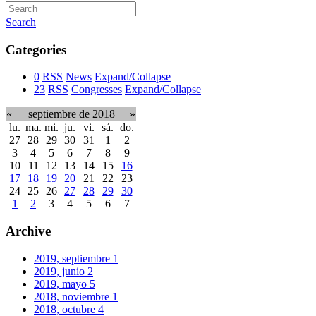
Search
Categories
0
RSS
News
Expand/Collapse
23
RSS
Congresses
Expand/Collapse
«
septiembre de 2018
»
lu.
ma.
mi.
ju.
vi.
sá.
do.
27
28
29
30
31
1
2
3
4
5
6
7
8
9
10
11
12
13
14
15
16
17
18
19
20
21
22
23
24
25
26
27
28
29
30
1
2
3
4
5
6
7
Archive
2019, septiembre
1
2019, junio
2
2019, mayo
5
2018, noviembre
1
2018, octubre
4