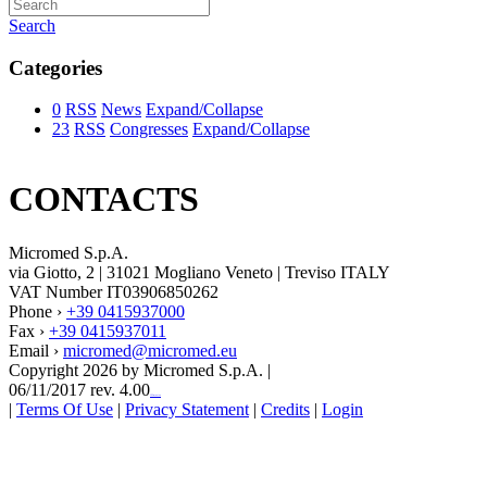
Search
Categories
0
RSS
News
Expand/Collapse
23
RSS
Congresses
Expand/Collapse
CONTACTS
Micromed S.p.A.
via Giotto, 2 | 31021 Mogliano Veneto | Treviso ITALY
VAT Number IT03906850262
Phone ›
+39 0415937000
Fax ›
+39 0415937011
Email ›
micromed@micromed.eu
Copyright 2026 by Micromed S.p.A.
|
06/11/2017 rev. 4.00
123movies
|
Terms Of Use
|
Privacy Statement
|
Credits
|
Login