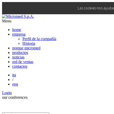
Las cookies nos ayudan 
Menu
home
empresa
Perfil de la compañía
Historia
porque micromed
productos
noticias
red de ventas
contactos
ita
/
eng
Login
our
conferences