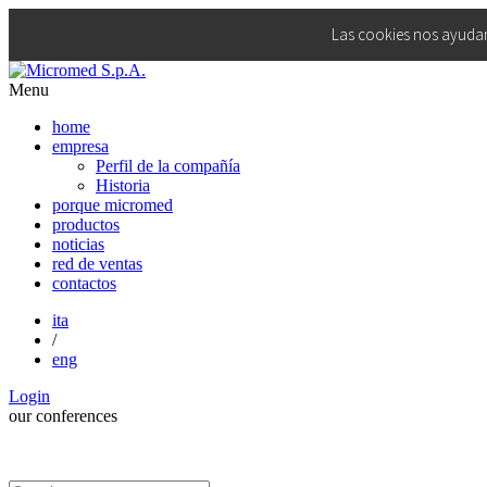
Las cookies nos ayudan 
Menu
home
empresa
Perfil de la compañía
Historia
porque micromed
productos
noticias
red de ventas
contactos
ita
/
eng
Login
our
conferences