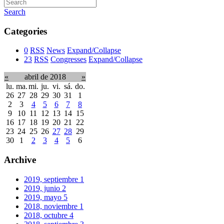
Search
Categories
0
RSS
News
Expand/Collapse
23
RSS
Congresses
Expand/Collapse
«
abril de 2018
»
lu.
ma.
mi.
ju.
vi.
sá.
do.
26
27
28
29
30
31
1
2
3
4
5
6
7
8
9
10
11
12
13
14
15
16
17
18
19
20
21
22
23
24
25
26
27
28
29
30
1
2
3
4
5
6
Archive
2019, septiembre
1
2019, junio
2
2019, mayo
5
2018, noviembre
1
2018, octubre
4