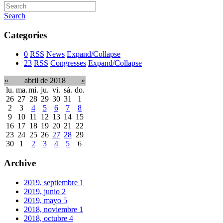
Search
Categories
0
RSS
News
Expand/Collapse
23
RSS
Congresses
Expand/Collapse
«
abril de 2018
»
lu.
ma.
mi.
ju.
vi.
sá.
do.
26
27
28
29
30
31
1
2
3
4
5
6
7
8
9
10
11
12
13
14
15
16
17
18
19
20
21
22
23
24
25
26
27
28
29
30
1
2
3
4
5
6
Archive
2019, septiembre
1
2019, junio
2
2019, mayo
5
2018, noviembre
1
2018, octubre
4