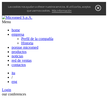
Las cookies nos ayudan a ofrecer nuestros servicios. Al utilizarlos, aceptas
que usemos cookies.
Más información
Menu
home
empresa
Perfil de la compañía
Historia
porque micromed
productos
noticias
red de ventas
contactos
ita
/
eng
Login
our
conferences