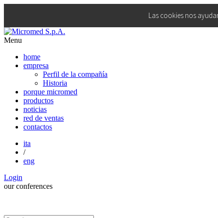
Las cookies nos ayudan 
Menu
home
empresa
Perfil de la compañía
Historia
porque micromed
productos
noticias
red de ventas
contactos
ita
/
eng
Login
our
conferences