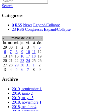
Search
Categories
0
RSS
News
Expand/Collapse
23
RSS
Congresses
Expand/Collapse
«
mayo de 2019
»
lu.
ma.
mi.
ju.
vi.
sá.
do.
29
30
1
2
3
4
5
6
7
8
9
10
11
12
13
14
15
16
17
18
19
20
21
22
23
24
25
26
27
28
29
30
31
1
2
3
4
5
6
7
8
9
Archive
2019, septiembre
1
2019, junio
2
2019, mayo
5
2018, noviembre
1
2018, octubre
4