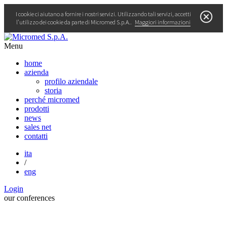
I cookie ci aiutano a fornire i nostri servizi. Utilizzando tali servizi, accetti
l’utilizzo dei cookie da parte di Micromed S.p.A..
Maggiori informazioni
Menu
home
azienda
profilo aziendale
storia
perché micromed
prodotti
news
sales net
contatti
ita
/
eng
Login
our
conferences