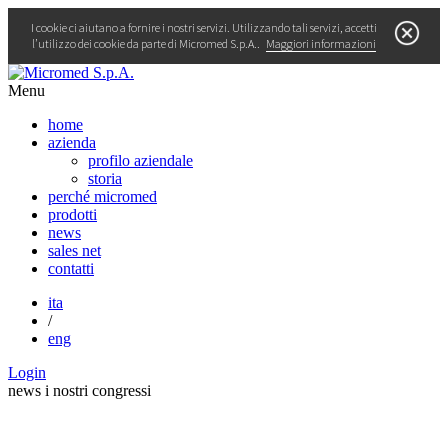
I cookie ci aiutano a fornire i nostri servizi. Utilizzando tali servizi, accetti
l’utilizzo dei cookie da parte di Micromed S.p.A..
Maggiori informazioni
Menu
home
azienda
profilo aziendale
storia
perché micromed
prodotti
news
sales net
contatti
ita
/
eng
Login
news
i nostri congressi