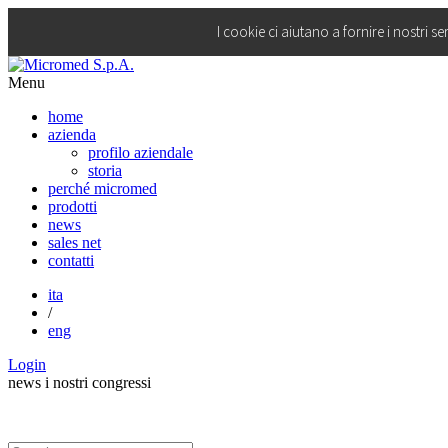
I cookie ci aiutano a fornire i nostri se
Menu
home
azienda
profilo aziendale
storia
perché micromed
prodotti
news
sales net
contatti
ita
/
eng
Login
news
i nostri congressi