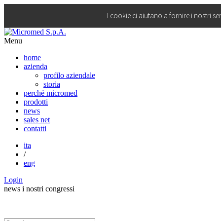
I cookie ci aiutano a fornire i nostri se
Menu
home
azienda
profilo aziendale
storia
perché micromed
prodotti
news
sales net
contatti
ita
/
eng
Login
news
i nostri congressi