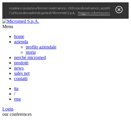
I cookie ci aiutano a fornire i nostri servizi. Utilizzando tali servizi, accetti
l’utilizzo dei cookie da parte di Micromed S.p.A..
Maggiori informazioni
Menu
home
azienda
profilo aziendale
storia
perché micromed
prodotti
news
sales net
contatti
ita
/
eng
Login
our
conferences