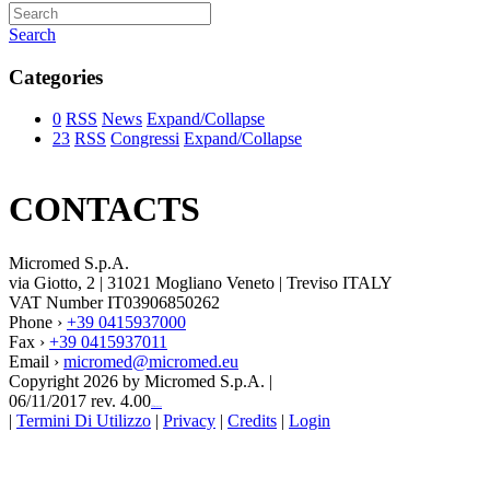
Search
Categories
0
RSS
News
Expand/Collapse
23
RSS
Congressi
Expand/Collapse
CONTACTS
Micromed S.p.A.
via Giotto, 2 | 31021 Mogliano Veneto | Treviso ITALY
VAT Number IT03906850262
Phone ›
+39 0415937000
Fax ›
+39 0415937011
Email ›
micromed@micromed.eu
Copyright 2026 by Micromed S.p.A.
|
06/11/2017 rev. 4.00
123movies
|
Termini Di Utilizzo
|
Privacy
|
Credits
|
Login