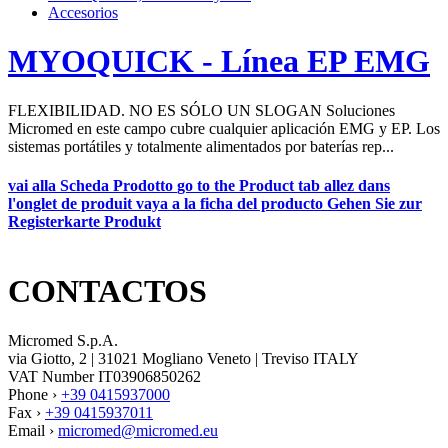
Accesorios
MYOQUICK - Línea EP EMG
FLEXIBILIDAD. NO ES SÓLO UN SLOGAN Soluciones
Micromed en este campo cubre cualquier aplicación EMG y EP. Los
sistemas portátiles y totalmente alimentados por baterías rep...
vai alla Scheda Prodotto
go to the Product tab
allez dans
l'onglet de produit
vaya a la ficha del producto
Gehen Sie zur
Registerkarte Produkt
CONTACTOS
Micromed S.p.A.
via Giotto, 2 | 31021 Mogliano Veneto | Treviso ITALY
VAT Number IT03906850262
Phone ›
+39 0415937000
Fax ›
+39 0415937011
Email ›
micromed@micromed.eu