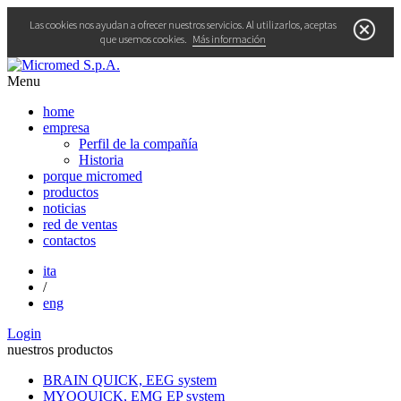
Las cookies nos ayudan a ofrecer nuestros servicios. Al utilizarlos, aceptas
que usemos cookies.
Más información
Menu
home
empresa
Perfil de la compañía
Historia
porque micromed
productos
noticias
red de ventas
contactos
ita
/
eng
Login
nuestros
productos
BRAIN QUICK, EEG system
MYOQUICK, EMG EP system