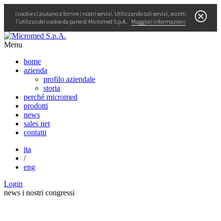
I cookie ci aiutano a fornire i nostri servizi. Utilizzando tali servizi, accetti
l’utilizzo dei cookie da parte di Micromed S.p.A..
Maggiori informazioni
Menu
home
azienda
profilo aziendale
storia
perché micromed
prodotti
news
sales net
contatti
ita
/
eng
Login
news
i nostri congressi